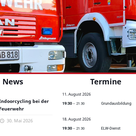
News
Termine
11.
August
2026
Indoorcycling bei der
19:30
Grundausbildung
– 21:30
Feuerwehr
18.
August
2026
30. Mai 2026
19:30
ELW-Dienst
– 21:30