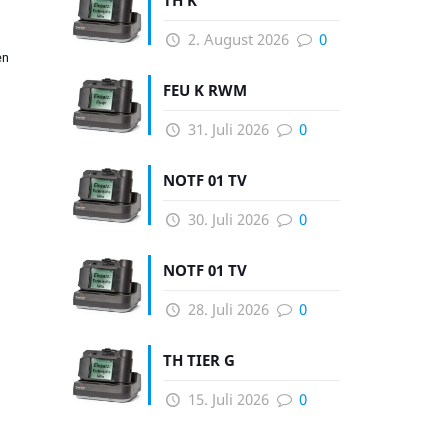
TH K
2. August 2026
0
en
FEU K RWM
31. Juli 2026
0
NOTF 01 TV
30. Juli 2026
0
NOTF 01 TV
28. Juli 2026
0
TH TIER G
15. Juli 2026
0