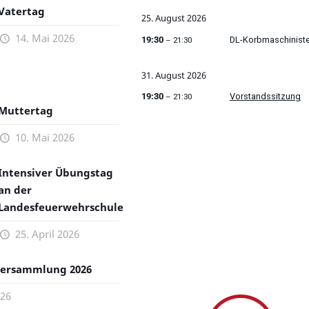
Vatertag
25.
August
2026
14. Mai 2026
19:30
DL-Korbmaschinist
– 21:30
31.
August
2026
19:30
Vorstandssitzung
– 21:30
Muttertag
10. Mai 2026
Intensiver Übungstag
an der
Landesfeuerwehrschule
25. April 2026
versammlung 2026
026