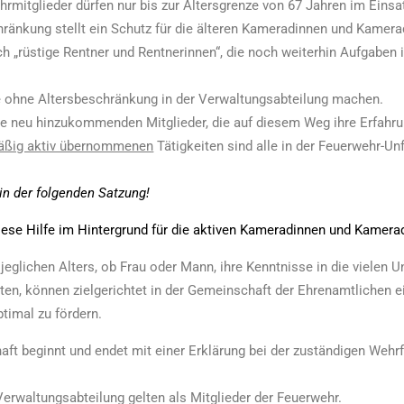
rmitglieder dürfen nur bis zur Altersgrenze von 67 Jahren im Einsa
hränkung stellt ein Schutz für die älteren Kameradinnen und Kamera
ch „rüstige Rentner und Rentnerinnen“, die noch weiterhin Aufgabe
 ohne Altersbeschränkung in der Verwaltungsabteilung machen.
e neu hinzukommenden Mitglieder, die auf diesem Weg ihre Erfahr
äßig aktiv übernommenen
Tätigkeiten sind alle in der Feuerwehr-Un
in der folgenden Satzung!
iese Hilfe im Hintergrund für die aktiven Kameradinnen und Kamerad
jeglichen Alters, ob Frau oder Mann, ihre Kenntnisse in die vielen U
rten, können zielgerichtet in der Gemeinschaft der Ehrenamtlichen 
timal zu fördern.
aft beginnt und endet mit einer Erklärung bei der zuständigen Wehr
Verwaltungsabteilung gelten als Mitglieder der Feuerwehr.