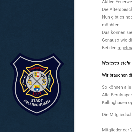
Aktive Feuerweh
Die Altersbesc
Nun gibt es no
möchten.
Das können sie
Genauso wie di
Bei den
regelm
Weiteres steht 
Wir brauchen d
So können alle 
Alle Berufsspa
Kellinghusen op
Die Mitgliedsch
Mitglieder der 