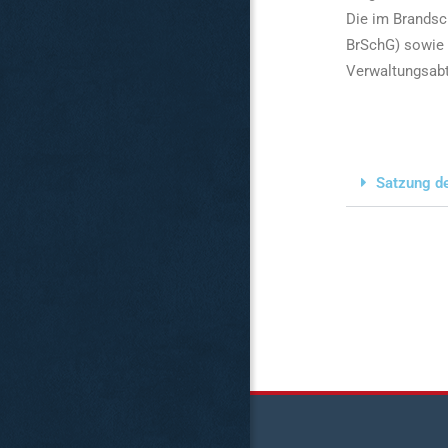
Die im Brandsc
BrSchG) sowie 
Verwaltungsabt
Satzung d