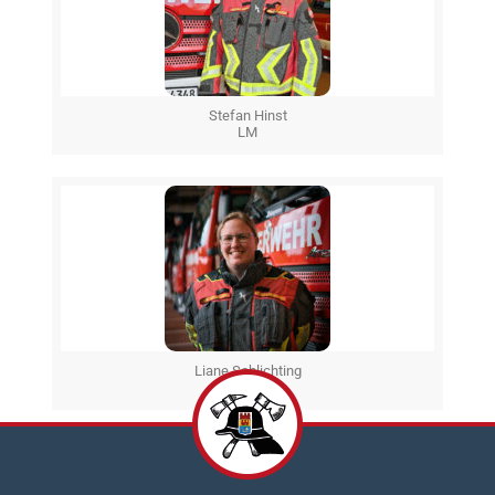
Stefan Hinst
LM
Liane Schlichting
LM