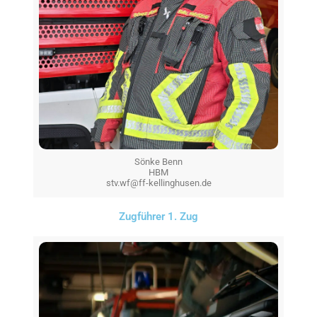
Sönke Benn
HBM
stv.wf@ff-kellinghusen.de
Zugführer 1. Zug