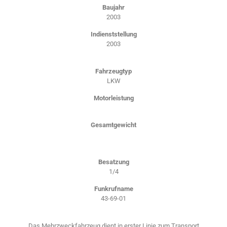
Baujahr
2003
Indienststellung
2003
Fahrzeugtyp
LKW
Motorleistung
Gesamtgewicht
Besatzung
1/4
Funkrufname
43-69-01
Das Mehrzweckfahrzeug dient in erster Linie zum Transport