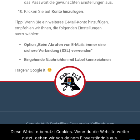
das Passwort die gewünschten Einstellungen aus.
Klicken Sie auf
Konto hinzufügen
.
Tipp
: Wenn Sie ein weiteres E-Mail-Konto hinzufügen,
empfehlen wir Ihnen, die folgenden Einstellungen
auszuwählen:
Option „Beim Abrufen von E-Mails immer eine
sichere Verbindung (SSL) verwenden“
Eingehende Nachrichten mit Label kennzeichnen
Fragen? Google it.
Copyright © Freiwillige Feuerwehr Kellinghusen
Diese Website benutzt Cookies. Wenn du die Website weiter
Du
brauchst uns, wir brauchen
dich
!
nutzt, gehen wir von deinem Einverständnis aus.