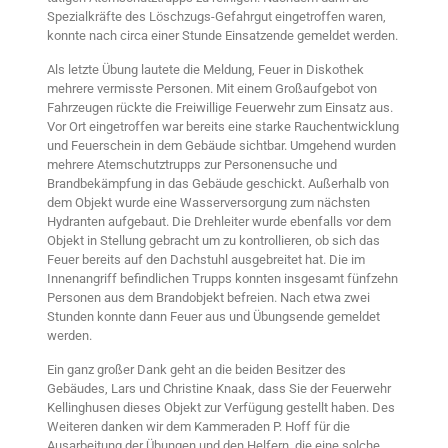
Spezialkräfte des Löschzugs-Gefahrgut eingetroffen waren,
konnte nach circa einer Stunde Einsatzende gemeldet werden.
Als letzte Übung lautete die Meldung, Feuer in Diskothek
mehrere vermisste Personen. Mit einem Großaufgebot von
Fahrzeugen rückte die Freiwillige Feuerwehr zum Einsatz aus.
Vor Ort eingetroffen war bereits eine starke Rauchentwicklung
und Feuerschein in dem Gebäude sichtbar. Umgehend wurden
mehrere Atemschutztrupps zur Personensuche und
Brandbekämpfung in das Gebäude geschickt. Außerhalb von
dem Objekt wurde eine Wasserversorgung zum nächsten
Hydranten aufgebaut. Die Drehleiter wurde ebenfalls vor dem
Objekt in Stellung gebracht um zu kontrollieren, ob sich das
Feuer bereits auf den Dachstuhl ausgebreitet hat. Die im
Innenangriff befindlichen Trupps konnten insgesamt fünfzehn
Personen aus dem Brandobjekt befreien. Nach etwa zwei
Stunden konnte dann Feuer aus und Übungsende gemeldet
werden.
Ein ganz großer Dank geht an die beiden Besitzer des
Gebäudes, Lars und Christine Knaak, dass Sie der Feuerwehr
Kellinghusen dieses Objekt zur Verfügung gestellt haben. Des
Weiteren danken wir dem Kammeraden P. Hoff für die
Ausarbeitung der Übungen und den Helfern, die eine solche