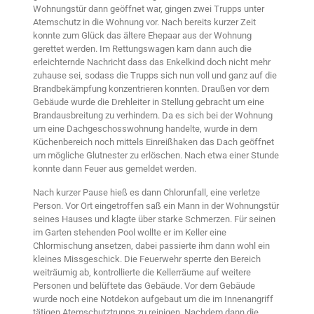
Wohnungstür dann geöffnet war, gingen zwei Trupps unter
Atemschutz in die Wohnung vor. Nach bereits kurzer Zeit
konnte zum Glück das ältere Ehepaar aus der Wohnung
gerettet werden. Im Rettungswagen kam dann auch die
erleichternde Nachricht dass das Enkelkind doch nicht mehr
zuhause sei, sodass die Trupps sich nun voll und ganz auf die
Brandbekämpfung konzentrieren konnten. Draußen vor dem
Gebäude wurde die Drehleiter in Stellung gebracht um eine
Brandausbreitung zu verhindern. Da es sich bei der Wohnung
um eine Dachgeschosswohnung handelte, wurde in dem
Küchenbereich noch mittels Einreißhaken das Dach geöffnet
um mögliche Glutnester zu erlöschen. Nach etwa einer Stunde
konnte dann Feuer aus gemeldet werden.
Nach kurzer Pause hieß es dann Chlorunfall, eine verletze
Person. Vor Ort eingetroffen saß ein Mann in der Wohnungstür
seines Hauses und klagte über starke Schmerzen. Für seinen
im Garten stehenden Pool wollte er im Keller eine
Chlormischung ansetzen, dabei passierte ihm dann wohl ein
kleines Missgeschick. Die Feuerwehr sperrte den Bereich
weiträumig ab, kontrollierte die Kellerräume auf weitere
Personen und belüftete das Gebäude. Vor dem Gebäude
wurde noch eine Notdekon aufgebaut um die im Innenangriff
tätigen Atemschutztrupps zu reinigen. Nachdem dann die