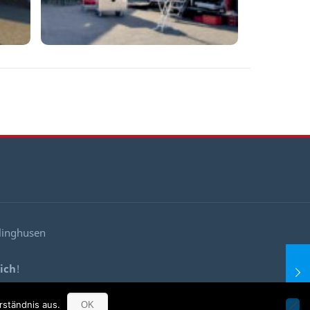
llinghusen
ich
!
!
rständnis aus.
OK