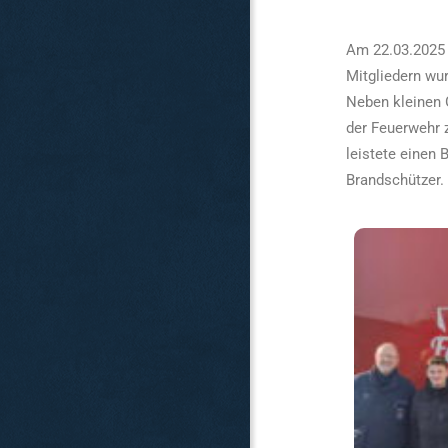
Am 22.03.2025 
Mitgliedern wu
Neben kleinen 
der Feuerwehr 
leistete einen 
Brandschützer.