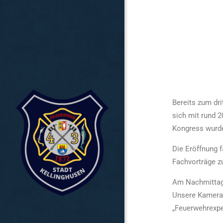
Bereits zum dr
sich mit rund 
Kongress wurde
Die Eröffnung 
Fachvorträge z
Am Nachmittag 
Unsere Kamerad
„Feuerwehrexpe