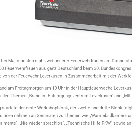
itten Mal machten sich zwei unserer Feuerwehrfrauen am Donnersta
200 Feuerwehrfrauen aus ganz Deutschland beim 30. Bundeskongress 
 von der Feuerwehr Leverkusen in Zusammenarbeit mit der Werkfe
fand am Freitagmorgen um 10 Uhr in der Hauptfeuerwache Leverkuse
u den Themen „Brand im Entsorgungszentrum Leverkusen“ und „Mit de
startete der erste Workshopblock, der zweite und dritte Block fo
innen nahmen an Seminaren zu Themen wie „Wärmebildkamera und i
rimente“, „Nie wieder sprachlos“, „Technische Hilfe PKW“ sowie an