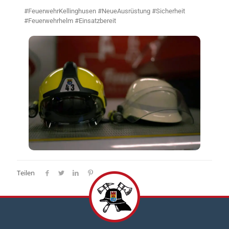
#FeuerwehrKellinghusen #NeueAusrüstung #Sicherheit
#Feuerwehrhelm #Einsatzbereit
Teilen