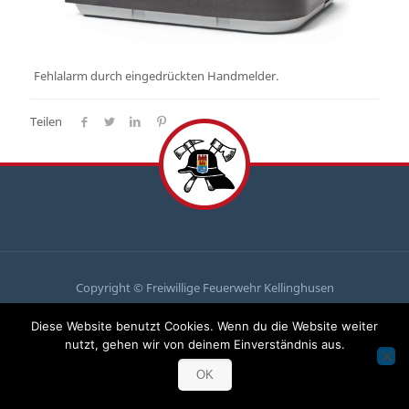
Fehlalarm durch eingedrückten Handmelder.
Teilen
Copyright © Freiwillige Feuerwehr Kellinghusen
Du
brauchst uns, wir brauchen
dich
!
Diese Website benutzt Cookies. Wenn du die Website weiter
Komm zu uns und mach mit!
nutzt, gehen wir von deinem Einverständnis aus.
OK