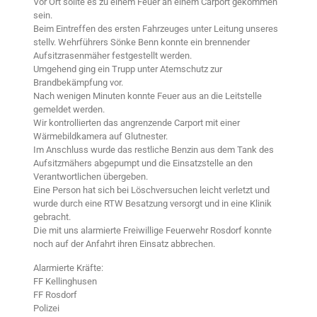
Vor Ort sollte es zu einem Feuer an einem Carport gekommen
sein.
Beim Eintreffen des ersten Fahrzeuges unter Leitung unseres
stellv. Wehrführers Sönke Benn konnte ein brennender
Aufsitzrasenmäher festgestellt werden.
Umgehend ging ein Trupp unter Atemschutz zur
Brandbekämpfung vor.
Nach wenigen Minuten konnte Feuer aus an die Leitstelle
gemeldet werden.
Wir kontrollierten das angrenzende Carport mit einer
Wärmebildkamera auf Glutnester.
Im Anschluss wurde das restliche Benzin aus dem Tank des
Aufsitzmähers abgepumpt und die Einsatzstelle an den
Verantwortlichen übergeben.
Eine Person hat sich bei Löschversuchen leicht verletzt und
wurde durch eine RTW Besatzung versorgt und in eine Klinik
gebracht.
Die mit uns alarmierte Freiwillige Feuerwehr Rosdorf konnte
noch auf der Anfahrt ihren Einsatz abbrechen.
Alarmierte Kräfte:
FF Kellinghusen
FF Rosdorf
Polizei