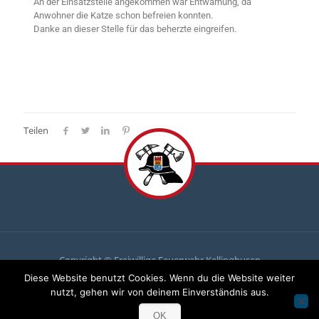
An der Einsatzstelle angekommen war Entwarnung, da
Anwohner die Katze schon befreien konnten.
Danke an dieser Stelle für das beherzte eingreifen.
Teilen
Copyright © Freiwillige Feuerwehr Kellinghusen
Diese Website benutzt Cookies. Wenn du die Website weiter
Du
brauchst uns, wir brauchen
dich
!
nutzt, gehen wir von deinem Einverständnis aus.
Komm zu uns und mach mit!
OK