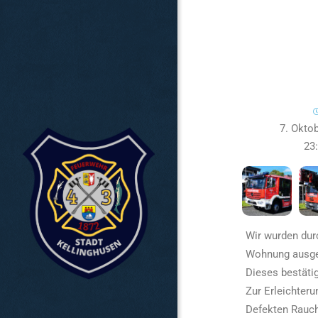
7. Okto
23
Wir wurden dur
Wohnung ausge
Dieses bestäti
Zur Erleichter
Defekten Rauch