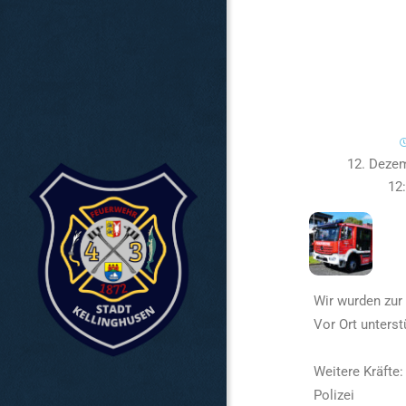
12. Deze
12
Wir wurden zur
Vor Ort unterst
Weitere Kräfte:
Polizei