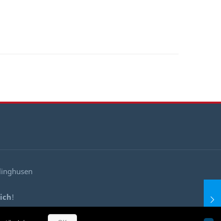
llinghusen
ich
!
!