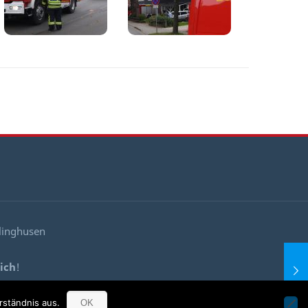
llinghusen
ich
!
!
rständnis aus.
OK