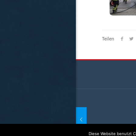
Teilen
.2021, 03:01: Feuer am
erhaus rechtzeitig
scht
Diese Website benutzt C