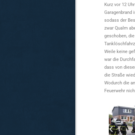
Kurz vor 12 Uh
Garagenbrand in
sodass der Besi
zwar Qualm abe
geschoben, die
Tanklöschfahrz
Weile keine ge
war die Durchf
dass von dieser
die Straße wie
Wodurch die an
Feuerwehr nich