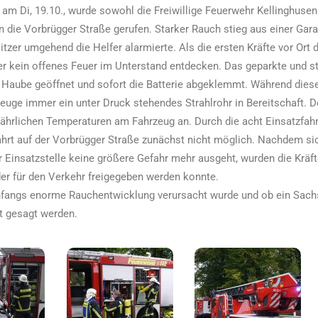
r am Di, 19.10., wurde sowohl die Freiwillige Feuerwehr Kellinghus
 die Vorbrügger Straße gerufen. Starker Rauch stieg aus einer Gara
tzer umgehend die Helfer alarmierte. Als die ersten Kräfte vor Ort
r kein offenes Feuer im Unterstand entdecken. Das geparkte und s
 Haube geöffnet und sofort die Batterie abgeklemmt. Während diese
euge immer ein unter Druck stehendes Strahlrohr in Bereitschaft. D
fährlichen Temperaturen am Fahrzeug an. Durch die acht Einsatzfah
ahrt auf der Vorbrügger Straße zunächst nicht möglich. Nachdem sic
 Einsatzstelle keine größere Gefahr mehr ausgeht, wurden die Kräft
der für den Verkehr freigegeben werden konnte.
fangs enorme Rauchentwicklung verursacht wurde und ob ein Sachs
t gesagt werden.