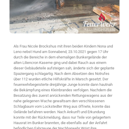
Als Frau Nicole Brockshus mit ihren beiden Kindern Nona und
Leno nebst Hund am Sonnabend, 23.10.2021 gegen 17 Uhr
durch die Bereiche in dem ehemaligen Bunkergelände der
alten Liliencron Kaserne ging und dabei Rauch aus einem
dieser Gebäudeteile aufsteigen sah, änderte sich der geplante
Spaziergang schlagartig. Nach dem Absetzen des Notrufes
über 112 wurden etliche Hilfskräfte in Marsch gesetzt. Der
feuerwehrbegeisterte dreijährige Junge konnte dann hautnah
die Bekämpfung eines Kleinbrandes verfolgen. Nachdem die
Besatzung des zuerst anrückenden Rettungswagens aus der
nahe gelegenen Wache gewaltsam den verschlossenen
Schlagbaum vom Lockstedter Weg aus öffnete, konnte das
Gelände befahren werden. Nach Ankunft und Erkundung
konnte mit der Rückmeldung, dass nur Teile von gelagertem
Hausrat im Bunker brannten, die ebenfalls auf der Anfahrt
befindlichen Fahrzeuge der Nachbarwehr Wrist ihre