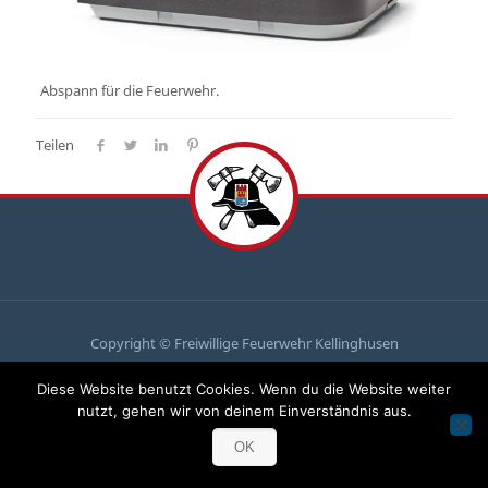
Abspann für die Feuerwehr.
Teilen
Copyright © Freiwillige Feuerwehr Kellinghusen
Du
brauchst uns, wir brauchen
dich
!
Diese Website benutzt Cookies. Wenn du die Website weiter
Komm zu uns und mach mit!
nutzt, gehen wir von deinem Einverständnis aus.
OK