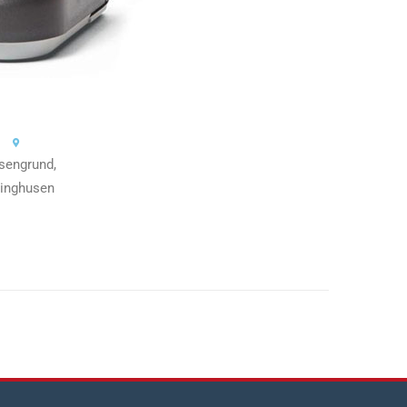
sengrund,
linghusen