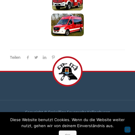
Teilen
Copyright © Freiwillige Feuerwehr Kellinghusen
Diese Website benutzt Cookies. Wenn du die Website weiter
Du
brauchst uns, wir brauchen
dich
!
nutzt, gehen wir von deinem Einverständnis aus.
Komm zu uns und mach mit!