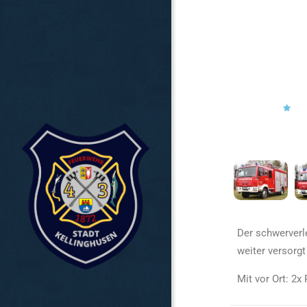
Der schwerverl
weiter versorg
Mit vor Ort: 2x