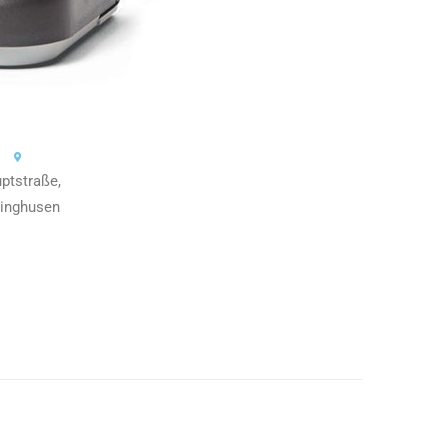
ptstraße,
linghusen