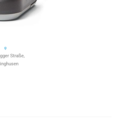
gger Straße,
linghusen