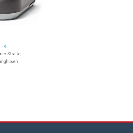
iner Straße,
linghusen