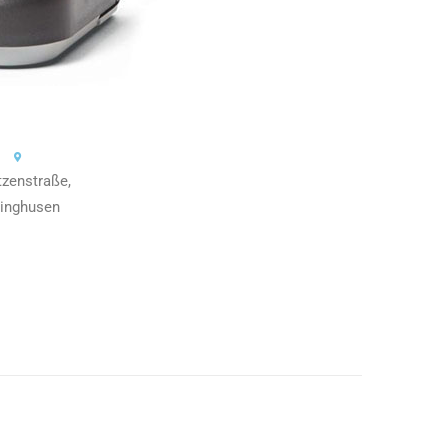
tzenstraße,
linghusen