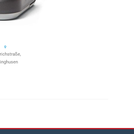
richstraße,
linghusen