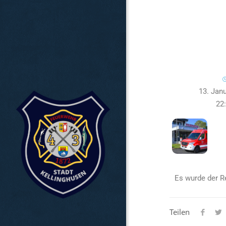
13. Jan
22
Es wurde der Re
Teilen