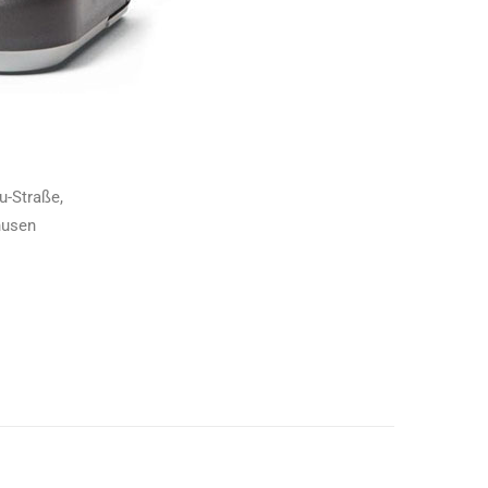
u-Straße,
husen