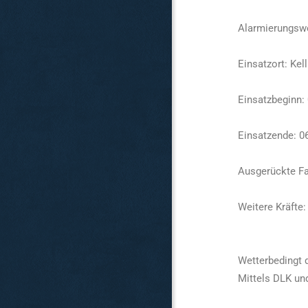
Alarmierungsw
Einsatzort: Kel
Einsatzbeginn:
Einsatzende: 0
Ausgerückte Fa
Weitere Kräfte:
Wetterbedingt 
Mittels DLK und