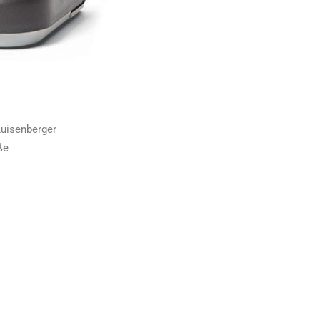
Luisenberger
ße