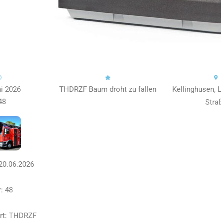
ni 2026
THDRZF Baum droht zu fallen
Kellinghusen, 
48
Stra
20.06.2026
: 48
ort: THDRZF