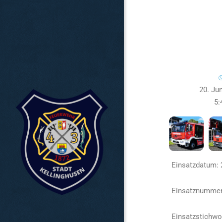
20. Ju
5:
Einsatzdatum: 
Einsatznummer
Einsatzstichw