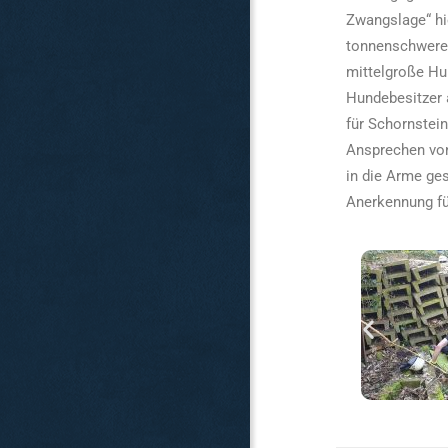
Zwangslage“ hi
tonnenschweren 
mittelgroße Hu
Hundebesitzer 
für Schornstei
Ansprechen von
in die Arme ge
Anerkennung für