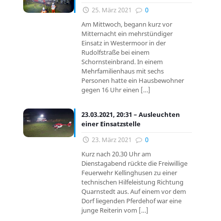
25. März 2021
0
Am Mittwoch, begann kurz vor
Mitternacht ein mehrstündiger
Einsatz in Westermoor in der
Rudolfstraße bei einem
Schornsteinbrand. In einem
Mehrfamilienhaus mit sechs
Personen hatte ein Hausbewohner
gegen 16 Uhr einen
[…]
23.03.2021, 20:31 – Ausleuchten
einer Einsatzstelle
23. März 2021
0
Kurz nach 20.30 Uhr am
Dienstagabend rückte die Freiwillige
Feuerwehr Kellinghusen zu einer
technischen Hilfeleistung Richtung
Quarnstedt aus. Auf einem vor dem
Dorf liegenden Pferdehof war eine
junge Reiterin vom
[…]