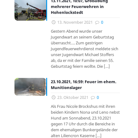
13.11.2021, 10:07, Großübung
mehrerer Feuerwehren in
Hohenlockstedt
13. November 2021
0
Gestern Abend wurde unser
Jugendwart an seinem Geburtstag
überrascht…. Zum gestrigen
Jugendfeuerwehrdienst meldete sich
unser Jugendwart Michael Stoffers
ab, da er mit der Familie seinen 55.
Geburtstag feiern wollte. Die
[…]
23.10.2021, 16:59: Feuer im ehem.
Munitionslager
23. Oktober 2021
0
Als Frau Nicole Brockshus mit ihren
beiden Kindern Nona und Leno nebst
Hund am Sonnabend, 23.10.2021
gegen 17 Uhr durch die Bereiche in
dem ehemaligen Bunkergelände der
alten Liliencron Kaserne
[…]